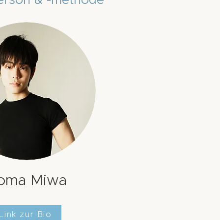
erson & -methode
oma Miwa
Link zur Bio