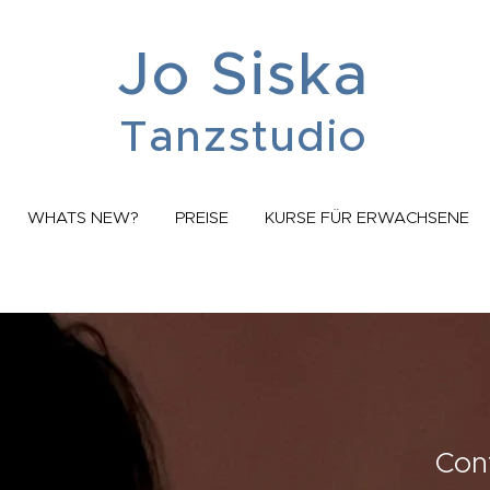
Jo Siska
Tanzstudio
WHATS NEW?
PREISE
KURSE FÜR ERWACHSENE
Con