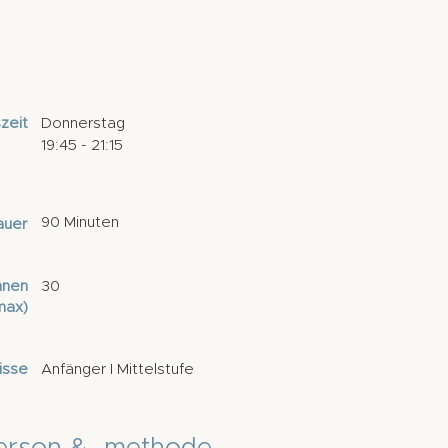
zeit
Donnerstag
19:45 - 21:15
90 Minuten
auer
nnen
30
max)
isse
Anfänger I Mittelstufe