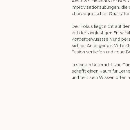
Ansätze. Ein zentraler Besta
Improvisationsübungen, die
choreografischen Qualitäten
Der Fokus liegt nicht auf 
auf der langfristigen Entwic
Körperbewusstsein und persö
sich an Anfänger bis Mittelst
Fusion vertiefen und neue
In seinem Unterricht sind T
schafft einen Raum für Ler
und teilt sein Wissen offen m