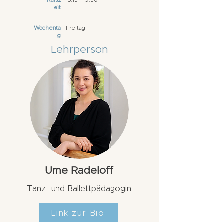
Kursz
18:15 - 19:30
eit
Wochenta
Freitag
g
Lehrperson
Ume Radeloff
Tanz- und Ballettpädagogin
Link zur Bio