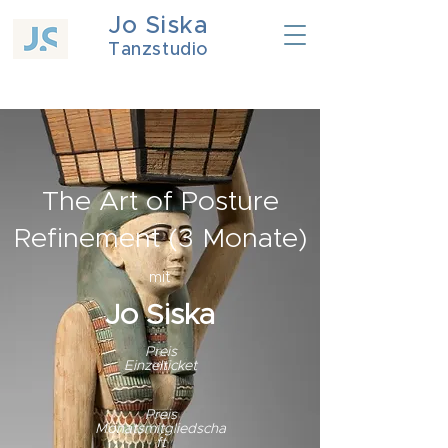
Jo Siska
Tanzstudio
The Art of Posture
Refinement (3 Monate)
mit
Jo Siska
Preis
Einzelticket
Preis
Monatsmitgliedscha
ft