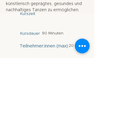
künstlerisch geprägtes, gesundes und
nachhaltiges Tanzen zu ermöglichen.
Kurszeit
90 Minuten
Kursdauer
Teilnehmer:innen (max)
20
Vorkenntnisse
ohne
Vorkenntniss
e
Lehrperson & -
methode