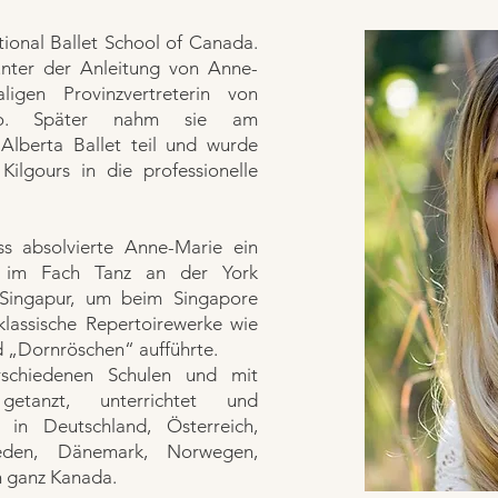
ional Ballet School of Canada.
 unter der Anleitung von Anne-
igen Provinzvertreterin von
io. Später nahm sie am
lberta Ballet teil und wurde
ilgours in die professionelle
ss absolvierte Anne-Marie ein
) im Fach Tanz an der York
 Singapur, um beim Singapore
lassische Repertoirewerke wie
 „Dornröschen“ aufführte.
rschiedenen Schulen und mit
getanzt, unterrichtet und
 in Deutschland, Österreich,
weden, Dänemark, Norwegen,
n ganz Kanada.