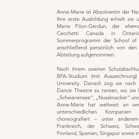
Anne-Marie ist Absolventin der Nat
Ihre erste Ausbildung erhielt sie
Marie Pilon-Gerdun, der ehemal
Cecchetti Canada in Ontar
Sommerprogramm der School of A
anschließend persönlich von den K
Abteilung aufgenommen.
Nach ihrem zweiten Schulabschlu
BFA-Studium (mit Auszeichnung
University. Danach zog sie nach
Dance Theatre zu tanzen, wo sie k
„Schwanensee“, „Nussknacker“ und
Anne-Marie hat weltweit an ve
unterschiedlichen Kompanien 
choreografiert – unter anderem
Frankreich, der Schweiz, Sch
Finnland, Spanien, Singapur sowie i